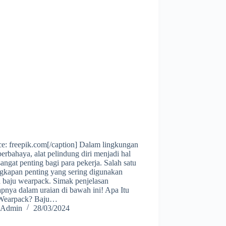
ce: freepik.com[/caption] Dalam lingkungan
berbahaya, alat pelindung diri menjadi hal
angat penting bagi para pekerja. Salah satu
ngkapan penting yang sering digunakan
h baju wearpack. Simak penjelasan
pnya dalam uraian di bawah ini! Apa Itu
Wearpack? Baju…
Admin
28/03/2024