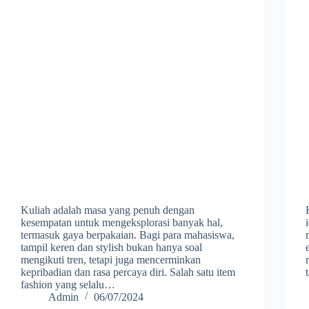
Kuliah adalah masa yang penuh dengan
kesempatan untuk mengeksplorasi banyak hal,
termasuk gaya berpakaian. Bagi para mahasiswa,
tampil keren dan stylish bukan hanya soal
mengikuti tren, tetapi juga mencerminkan
kepribadian dan rasa percaya diri. Salah satu item
fashion yang selalu…
Admin
06/07/2024