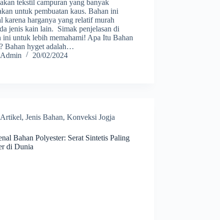
akan tekstil campuran yang banyak
akan untuk pembuatan kaus. Bahan ini
l karena harganya yang relatif murah
da jenis kain lain. Simak penjelasan di
 ini untuk lebih memahami! Apa Itu Bahan
? Bahan hyget adalah…
Admin
20/02/2024
Artikel
,
Jenis Bahan
,
Konveksi Jogja
al Bahan Polyester: Serat Sintetis Paling
er di Dunia