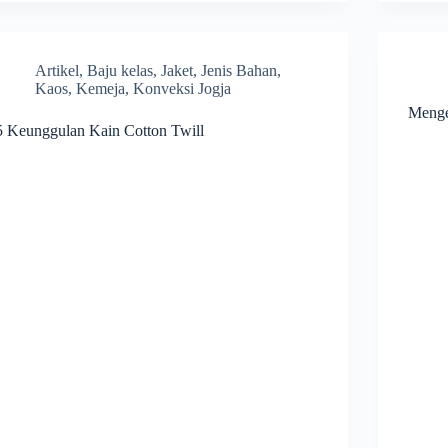
Artikel
,
Baju kelas
,
Jaket
,
Jenis Bahan
,
Kaos
,
Kemeja
,
Konveksi Jogja
Menge
5 Keunggulan Kain Cotton Twill