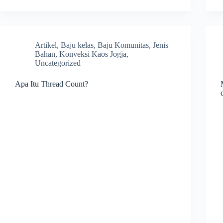
Artikel
,
Baju kelas
,
Baju Komunitas
,
Jenis
Bahan
,
Konveksi Kaos Jogja
,
Uncategorized
Apa Itu Thread Count?