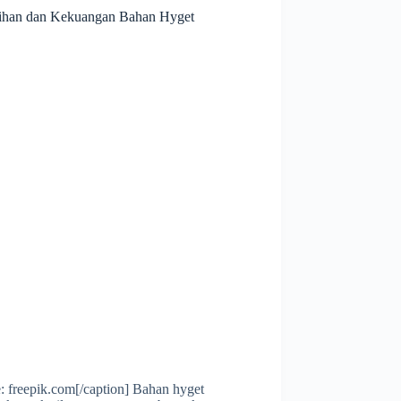
ihan dan Kekuangan Bahan Hyget
: freepik.com[/caption] Bahan hyget