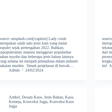
source: unsplash.com[/caption] Lady crush
sourc
merupakan salah satu jenis kain yang mulai
merup
populer sejak pertengahan 2022. Bahkan,
tekstu
kepopuleranny mamou menggeser popularitas
dari 
bahan toyobo dan beberapa jenis bahan lainnya
prose
yang selama ini menjadi primadona dalam industri
lengk
pakaian muslim. Simak penjelasan di bawah…
ini! 
Admin
24/02/2024
Artikel
,
Desain Kaos
,
Jenis Bahan
,
Kaos
,
Kemeja
,
Konveksi Jogja
,
Konveksi Kaos
Jogja