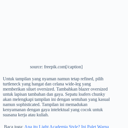
source: freepik.com[/caption]
Untuk tampilan yang nyaman namun tetap refined, pilih
turtleneck yang hangat dan celana wide-leg yang
memberikan siluet oversized. Tambahkan blazer oversized
untuk lapisan tambahan dan gaya. Sepatu loafers chunky
akan melengkapi tampilan ini dengan sentuhan yang kasual
namun sophisticated. Tampilan ini memadukan
kenyamanan dengan gaya intelektual yang cocok untuk
suasana kerja atau kuliah.
Baca juga:
Apa itu Light Academia Style? Ini Palet Warna