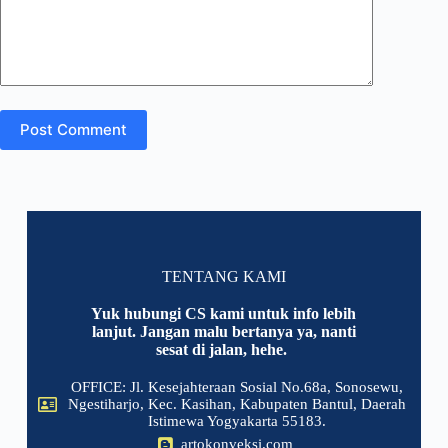
Post Comment
TENTANG KAMI
Yuk hubungi CS kami untuk info lebih
lanjut. Jangan malu bertanya ya, nanti
sesat di jalan, hehe.
OFFICE: Jl. Kesejahteraan Sosial No.68a, Sonosewu,
Ngestiharjo, Kec. Kasihan, Kabupaten Bantul, Daerah
Istimewa Yogyakarta 55183.
artokonveksi.com