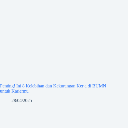
Penting! Ini 8 Kelebihan dan Kekurangan Kerja di BUMN
untuk Kariermu
28/04/2025