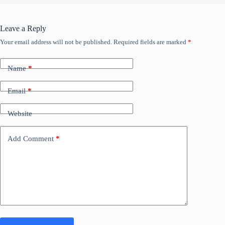
Leave a Reply
Your email address will not be published.
Required fields are marked
*
Name
*
Email
*
Website
Add Comment
*