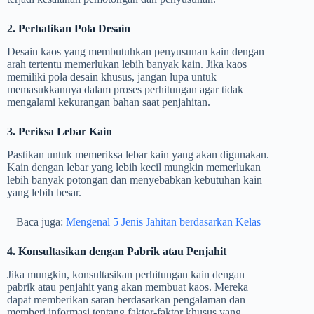
2. Perhatikan Pola Desain
Desain kaos yang membutuhkan penyusunan kain dengan
arah tertentu memerlukan lebih banyak kain. Jika kaos
memiliki pola desain khusus, jangan lupa untuk
memasukkannya dalam proses perhitungan agar tidak
mengalami kekurangan bahan saat penjahitan.
3. Periksa Lebar Kain
Pastikan untuk memeriksa lebar kain yang akan digunakan.
Kain dengan lebar yang lebih kecil mungkin memerlukan
lebih banyak potongan dan menyebabkan kebutuhan kain
yang lebih besar.
Baca juga:
Mengenal 5 Jenis Jahitan berdasarkan Kelas
4. Konsultasikan dengan Pabrik atau Penjahit
Jika mungkin, konsultasikan perhitungan kain dengan
pabrik atau penjahit yang akan membuat kaos. Mereka
dapat memberikan saran berdasarkan pengalaman dan
memberi informasi tentang faktor-faktor khusus yang