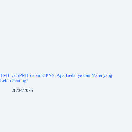
TMT vs SPMT dalam CPNS: Apa Bedanya dan Mana yang
Lebih Penting?
28/04/2025