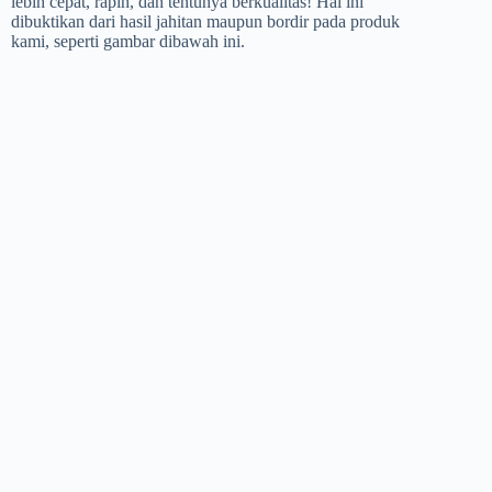
lebih cepat, rapih, dan tentunya berkualitas! Hal ini
dibuktikan dari hasil jahitan maupun bordir pada produk
kami, seperti gambar dibawah ini.