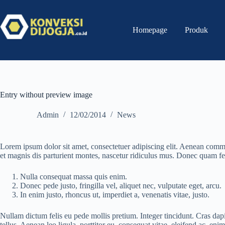
Homepage
Produk
Entry without preview image
Admin
12/02/2014
News
Lorem ipsum dolor sit amet, consectetuer adipiscing elit. Aenean com
et magnis dis parturient montes, nascetur ridiculus mus. Donec quam feli
Nulla consequat massa quis enim.
Donec pede justo, fringilla vel, aliquet nec, vulputate eget, arcu.
In enim justo, rhoncus ut, imperdiet a, venenatis vitae, justo.
Nullam dictum felis eu pede mollis pretium. Integer tincidunt. Cras d
tellus. Aenean leo ligula, porttitor eu, consequat vitae, eleifend ac, enim