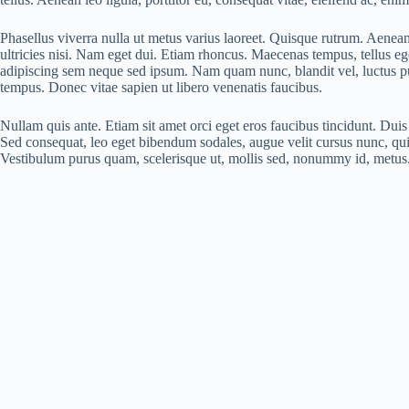
Phasellus viverra nulla ut metus varius laoreet. Quisque rutrum. Aenean
ultricies nisi. Nam eget dui. Etiam rhoncus. Maecenas tempus, tellus 
adipiscing sem neque sed ipsum. Nam quam nunc, blandit vel, luctus pul
tempus. Donec vitae sapien ut libero venenatis faucibus.
Nullam quis ante. Etiam sit amet orci eget eros faucibus tincidunt. Duis
Sed consequat, leo eget bibendum sodales, augue velit cursus nunc, qui
Vestibulum purus quam, scelerisque ut, mollis sed, nonummy id, metu