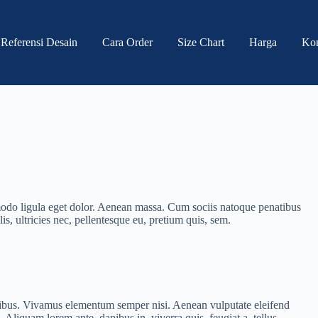
Referensi Desain
Cara Order
Size Chart
Harga
Ko
modo ligula eget dolor. Aenean massa. Cum sociis natoque penatibus
s, ultricies nec, pellentesque eu, pretium quis, sem.
apibus. Vivamus elementum semper nisi. Aenean vulputate eleifend
. Aliquam lorem ante, dapibus in, viverra quis, feugiat a, tellus.