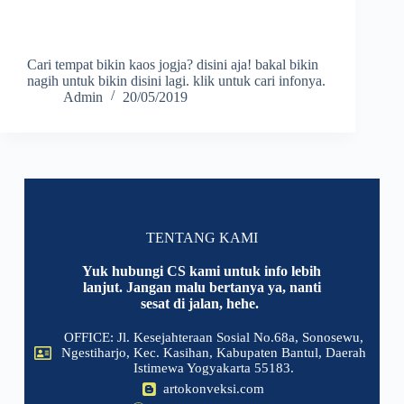
Cari tempat bikin kaos jogja? disini aja! bakal bikin
nagih untuk bikin disini lagi. klik untuk cari infonya.
Admin
20/05/2019
TENTANG KAMI
Yuk hubungi CS kami untuk info lebih
lanjut. Jangan malu bertanya ya, nanti
sesat di jalan, hehe.
OFFICE: Jl. Kesejahteraan Sosial No.68a, Sonosewu,
Ngestiharjo, Kec. Kasihan, Kabupaten Bantul, Daerah
Istimewa Yogyakarta 55183.
artokonveksi.com